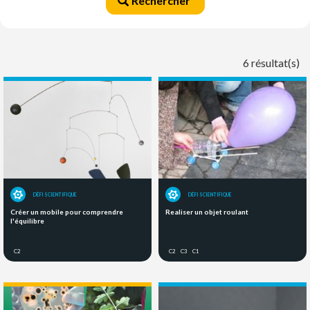
Rechercher
6 résultat(s)
DÉFI SCIENTIFIQUE
DÉFI SCIENTIFIQUE
Créer un mobile pour comprendre
Realiser un objet roulant
l'équilibre
C2
C2
C3
C1