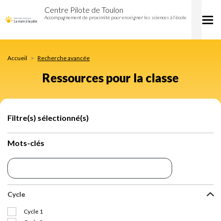
Ressources
Aller
Centre Pilote de Toulon
pour
au
Accompagnement de proximité pour enseigner les sciences à l’école
Tog
la
contenu
nav
classe
principal
Accueil
Recherche avancée
Ressources pour la classe
Filtre(s) sélectionné(s)
Mots-clés
Cycle
Cycle 1