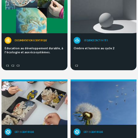
DOCUMENTATION SCIENTIFIQUE
SÉQUENCE D'ACTIVITÉS
Education au développement durable, à
Ombre et lumière au cycle 2
l'écologie et aux écosystèmes.
C1
C2
C3
C2
DÉFI SCIENTIFIQUE
DÉFI SCIENTIFIQUE