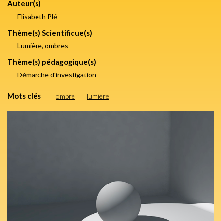
Auteur(s)
Elisabeth Plé
Thème(s) Scientifique(s)
Lumière, ombres
Thème(s) pédagogique(s)
Démarche d'investigation
Mots clés
ombre
lumière