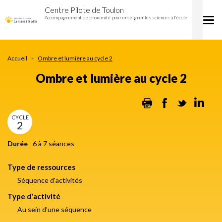
Ombre
Aller
Centre Pilote de Toulon
et
au
Accompagnement de proximité pour enseigner les sciences à l’école
Tog
lumière
contenu
nav
au
principal
cycle
2
Accueil
Ombre et lumière au cycle 2
Ombre et lumière au cycle 2
Print
Facebook
Twitter
Lin
CYCLE
2
Durée
6 à 7 séances
Type de ressources
Séquence d'activités
Type d'activité
Au sein d’une séquence