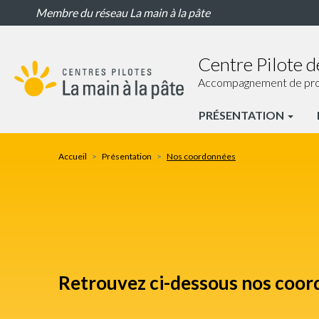
Nos
Aller
Membre du réseau La main à la pâte
coordonnées
au
contenu
principal
Centre Pilote d
Accompagnement de proxim
PRÉSENTATION
CP
Toulon
Accueil
Présentation
Nos coordonnées
Nav
principale
Retrouvez ci-dessous nos coor