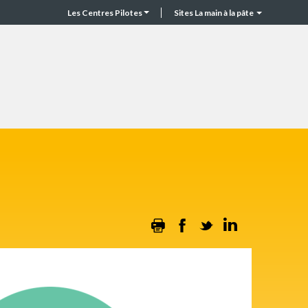
Les Centres Pilotes
Sites La main à la pâte
CP
Top
header
Print
Facebook
Twitter
Linkedin