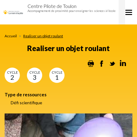
Realiser
Aller
Centre Pilote de Toulon
un
au
Accompagnement de proximité pour enseigner les sciences à l’école
Tog
objet
contenu
nav
roulant
principal
Accueil
Realiser un objet roulant
Realiser un objet roulant
Print
Facebook
Twitter
Lin
CYCLE
CYCLE
CYCLE
2
3
1
Type de ressources
Défi scientifique