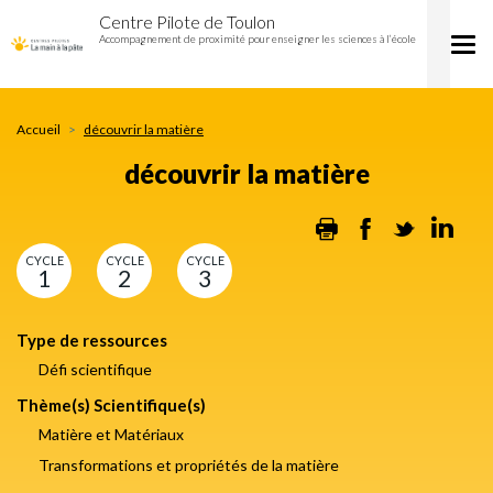
découvrir
Aller
Centre Pilote de Toulon
la
au
Accompagnement de proximité pour enseigner les sciences à l’école
Tog
matière
contenu
nav
principal
Accueil
découvrir la matière
découvrir la matière
Print
Facebook
Twitter
Lin
CYCLE
CYCLE
CYCLE
1
2
3
Type de ressources
Défi scientifique
Thème(s) Scientifique(s)
Matière et Matériaux
Transformations et propriétés de la matière