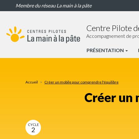
Créer
Aller
Membre du réseau La main à la pâte
un
au
mobile
contenu
pour
principal
Centre Pilote d
comprendre
l'équilibre
Accompagnement de proxim
PRÉSENTATION
CP
Toulon
Nav
Accueil
Créer un mobile pour comprendre l'équilibre
principale
Créer un 
CYCLE
2