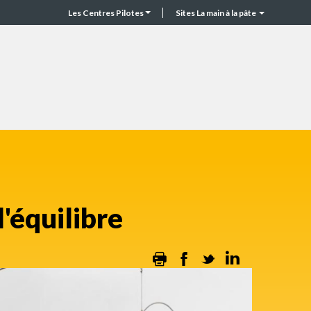
Les Centres Pilotes
Sites La main à la pâte
CP
Top
header
'équilibre
Print
Facebook
Twitter
Linkedin