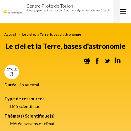
Le
Aller
Centre Pilote de Toulon
ciel
au
Accompagnement de proximité pour enseigner les sciences à l’école
Tog
et
contenu
nav
la
principal
Terre,
bases
Accueil
Le ciel et la Terre, bases d'astronomie
d'astronomie
Le ciel et la Terre, bases d'astronomie
Print
Facebook
Twitter
Lin
CYCLE
3
Durée
4h au total
Type de ressources
Défi scientifique
Thème(s) Scientifique(s)
Météo, saisons et climat